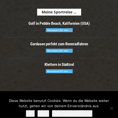
Meine Sportreise ...
Golf in Pebble Beach, Kalifornien (USA)
Reisebericht von ...
Gardasee perfekt zum Rennradfahren
Reisebericht von ...
Klettern in Südtirol
Reisebericht von ...
Reiseblogs
Reisebericht von …
Datenschutzerklärung
Diese Website benutzt Cookies. Wenn du die Website weiter
Impressum
nutzt, gehen wir von deinem Einverständnis aus.
© Copyright 2018 - Der Sportreisende - ein Online-Reisemagazin von
OK
Nein
Datenschutzerklärung
Jamboree Medien