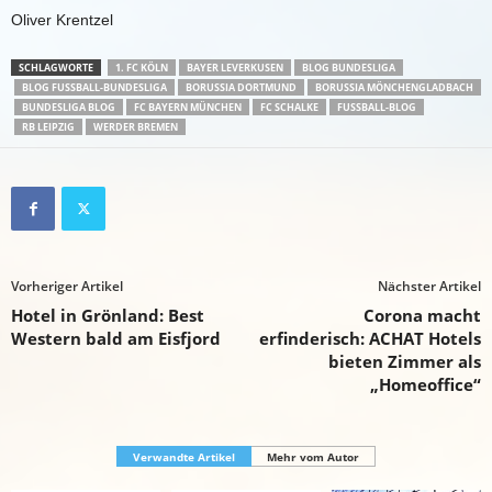
Oliver Krentzel
SCHLAGWORTE
1. FC KÖLN
BAYER LEVERKUSEN
BLOG BUNDESLIGA
BLOG FUSSBALL-BUNDESLIGA
BORUSSIA DORTMUND
BORUSSIA MÖNCHENGLADBACH
BUNDESLIGA BLOG
FC BAYERN MÜNCHEN
FC SCHALKE
FUSSBALL-BLOG
RB LEIPZIG
WERDER BREMEN
Vorheriger Artikel
Nächster Artikel
Hotel in Grönland: Best
Corona macht
Western bald am Eisfjord
erfinderisch: ACHAT Hotels
bieten Zimmer als
„Homeoffice“
Verwandte Artikel
Mehr vom Autor