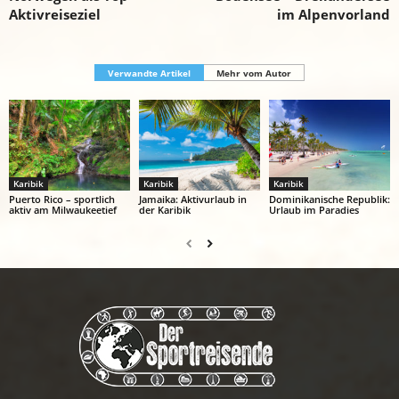
Aktivreiseziel
im Alpenvorland
Verwandte Artikel
Mehr vom Autor
Karibik
Karibik
Karibik
Puerto Rico – sportlich
Jamaika: Aktivurlaub in
Dominikanische Republik:
aktiv am Milwaukeetief
der Karibik
Urlaub im Paradies