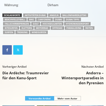
Währung:
Dirham
SCHLAGWORTE
AKTIVITÄTEN DUBAI
ANGELN
BALLONFAHREN JETSKI
BEACHVOLLEYBALL
BIKE
CANYONING
DUBAI
DUBAI TIPPS
FALLSCHIRMSPRINGEN
GOLF
HOCHSEILGARTEN
HYDROWASSERSPORT
KITESURFEN
KLETTERN
MOTORRAD
OFFROAD
PARAGLIDING
REITEN
SURFEN
TREKKING
WINDSURFEN
Vorheriger Artikel
Nächster Artikel
Die Ardèche: Traumrevier
Andorra –
für den Kanu-Sport
Wintersportparadies in
den Pyrenäen
Verwandte Artikel
Mehr vom Autor