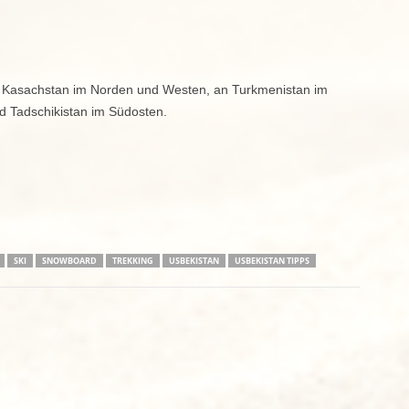
an Kasachstan im Norden und Westen, an Turkmenistan im
d Tadschikistan im Südosten.
SKI
SNOWBOARD
TREKKING
USBEKISTAN
USBEKISTAN TIPPS