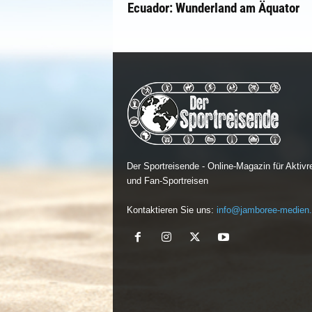
Ecuador: Wunderland am Äquator
Der Sportreisende - Online-Magazin für Aktivr
und Fan-Sportreisen
Kontaktieren Sie uns:
info@jamboree-medien