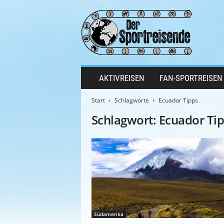
D
e
r
S
p
o
r
AKTIVREISEN
FAN-SPORTREISEN
t
r
Start
Schlagworte
Ecuador Tipps
e
i
Schlagwort: Ecuador Ti
s
e
n
d
e
Südamerika